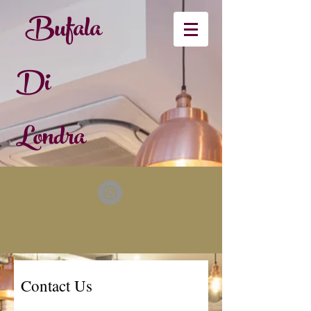
Bufala
Di
Londra
Contact Us